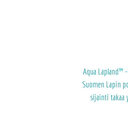
Aqua Lapland™ -ve
Suomen Lapin pohj
sijainti takaa