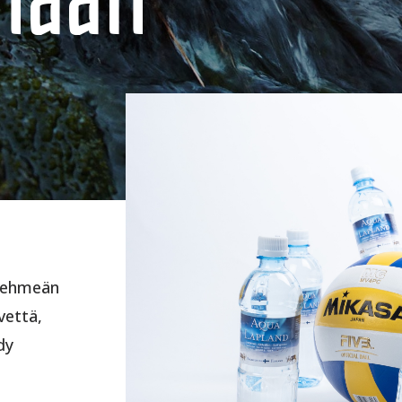
 pehmeän
vettä,
dy