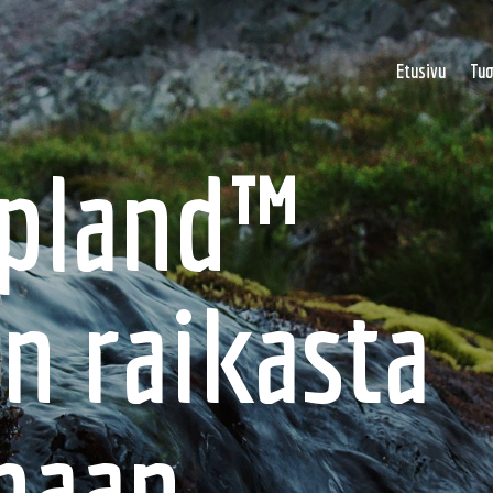
Etusivu
Tuo
apland™
 raikasta
enaan