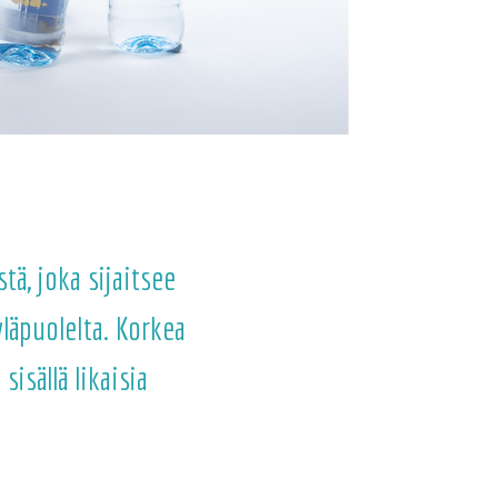
tä, joka sijaitsee
läpuolelta. Korkea
isällä likaisia