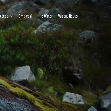
tteet
Oma vesi
Hile Water
Vastuullisuus