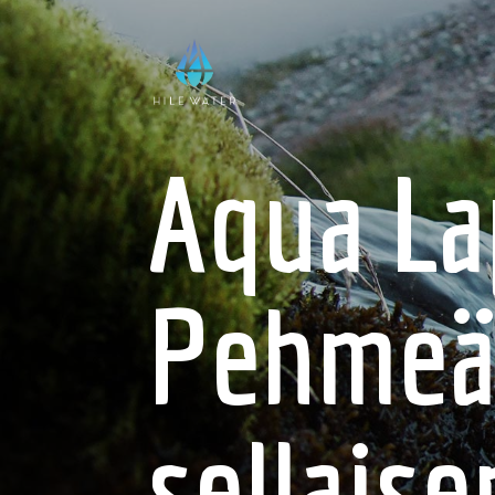
Aqua L
Pehmeän
sellais