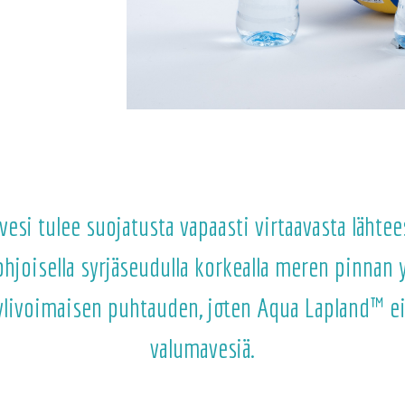
si tulee suojatusta vapaasti virtaavasta lähtees
oisella syrjäseudulla korkealla meren pinnan y
 ylivoimaisen puhtauden, joten Aqua Lapland™ ei s
valumavesiä.